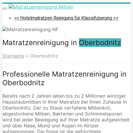
Skip
to
Toggle
navigation
main
>> Hotelmatratzen Reinigung für Klassifizierung <<
content
Matratzenreinigung in
Oberbodnitz
Startseite
»
Oberbodnitz
Professionelle Matratzenreinigung in
Oberbodnitz
Bereits nach 2 Jahren leben bis zu 2 Millionen winziger
Hausstaubmilben in Ihrer Matratze bei Ihnen Zuhause in
Oberbodnitz. Der zu Staub verfallene Milbenkot,
abgestorbene Milben, Bakterien und Schimmelsporen
wird bei jeder Bewegung auf Ihrer Matratze aufgewirbelt
und über Nase, Mund und Augen im Körper
aufgenommen. Die Folge ist die gefürchtete