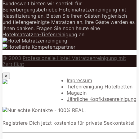
Bundesweit bieten wir speziell für
Beherbergungsbetriebe Hotelmatratzenreinigung mit
Klassifizierung an. Bieten Sie Ihren Gästen hygienisch
und tiefengereinigte Matratzen an. Ihre Gäste werden es
Ihnen danken. Fragen Sie noch heute eine
Hotelmatratzen-Tiefenreinigung
an.
© 2003
Professionelle Hotel Matratzenreinigung mit
Zertifikat
×
Impressum
Tiefenreinigung Hotelbetten
Magazin
Jährliche Kopfkissenreinigung
Registriere Dich jetzt kostenlos für private Sexkontakte!