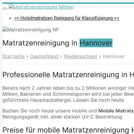
Skip
to
Toggle
navigation
main
>> Hotelmatratzen Reinigung für Klassifizierung <<
content
Matratzenreinigung in
Hannover
Startseite
»
Deutschland
»
Niedersachsen
»
Hannover
Professionelle Matratzenreinigung in 
Bereits nach 2 Jahren leben bis zu 2 Millionen winziger 
Milben, Bakterien und Schimmelsporen wird bei jeder Bew
gefürchtete Hausstauballergie. Lassen Sie noch heute
Buchen Sie noch heute unsere mobile und
Mobile Matratz
Reinigungsgerät inkl. einer starken UV-C Bestrahlung.
Preise für mobile Matratzenreinigung