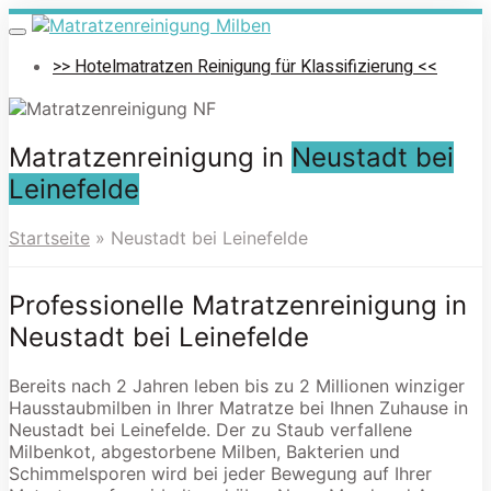
Skip
to
Toggle
navigation
main
>> Hotelmatratzen Reinigung für Klassifizierung <<
content
Matratzenreinigung in
Neustadt bei
Leinefelde
Startseite
»
Neustadt bei Leinefelde
Professionelle Matratzenreinigung in
Neustadt bei Leinefelde
Bereits nach 2 Jahren leben bis zu 2 Millionen winziger
Hausstaubmilben in Ihrer Matratze bei Ihnen Zuhause in
Neustadt bei Leinefelde. Der zu Staub verfallene
Milbenkot, abgestorbene Milben, Bakterien und
Schimmelsporen wird bei jeder Bewegung auf Ihrer