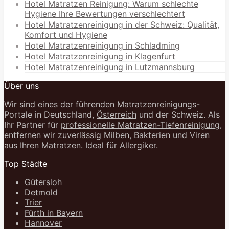
Hotel Matratzen Reinigung: Warum schlechte
Hygiene Ihre Bewertungen verschlechtert
Hotel Matratzenreinigung in der Schweiz: Qualität,
Komfort und Hygiene
Hotel Matratzenreinigung in Schladming
Hotel Matratzenreinigung in Klagenfurt
Hotel Matratzenreinigung in Lutzmannsburg
Über uns
Wir sind eines der führenden Matratzenreinigungs-
Portale in Deutschland,
Österreich
und der Schweiz. Als
Ihr Partner für
professionelle Matratzen-Tiefenreinigung
,
entfernen wir zuverlässig Milben, Bakterien und Viren
aus Ihren Matratzen. Ideal für Allergiker.
Top Städte
Gütersloh
Detmold
Trier
Fürth in Bayern
Hannover