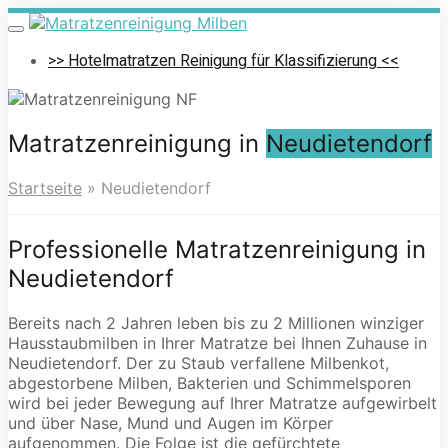
Skip
to
Toggle
navigation
main
>> Hotelmatratzen Reinigung für Klassifizierung <<
content
Matratzenreinigung in
Neudietendorf
Startseite
»
Neudietendorf
Professionelle Matratzenreinigung in
Neudietendorf
Bereits nach 2 Jahren leben bis zu 2 Millionen winziger
Hausstaubmilben in Ihrer Matratze bei Ihnen Zuhause in
Neudietendorf. Der zu Staub verfallene Milbenkot,
abgestorbene Milben, Bakterien und Schimmelsporen
wird bei jeder Bewegung auf Ihrer Matratze aufgewirbelt
und über Nase, Mund und Augen im Körper
aufgenommen. Die Folge ist die gefürchtete