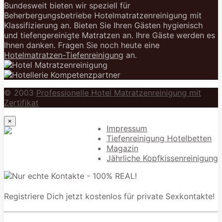
Bundesweit bieten wir speziell für
Beherbergungsbetriebe Hotelmatratzenreinigung mit
Klassifizierung an. Bieten Sie Ihren Gästen hygienisch
und tiefengereinigte Matratzen an. Ihre Gäste werden es
Ihnen danken. Fragen Sie noch heute eine
Hotelmatratzen-Tiefenreinigung
an.
© 2003
Professionelle Hotel Matratzenreinigung mit
Zertifikat
×
Impressum
Tiefenreinigung Hotelbetten
Magazin
Jährliche Kopfkissenreinigung
Registriere Dich jetzt kostenlos für private Sexkontakte!