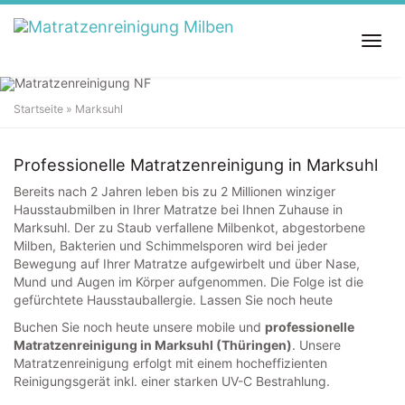
S
k
T
i
o
p
g
t
g
o
Startseite
»
Marksuhl
l
m
Matratzenreinigung in
Marksuhl
e
a
n
i
Professionelle Matratzenreinigung in Marksuhl
a
n
v
c
Bereits nach 2 Jahren leben bis zu 2 Millionen winziger
i
o
Hausstaubmilben in Ihrer Matratze bei Ihnen Zuhause in
g
n
Marksuhl. Der zu Staub verfallene Milbenkot, abgestorbene
a
t
Milben, Bakterien und Schimmelsporen wird bei jeder
t
e
Bewegung auf Ihrer Matratze aufgewirbelt und über Nase,
i
n
Mund und Augen im Körper aufgenommen. Die Folge ist die
o
t
gefürchtete Hausstauballergie. Lassen Sie noch heute
n
Buchen Sie noch heute unsere mobile und
professionelle
Matratzenreinigung in Marksuhl (Thüringen)
. Unsere
Matratzenreinigung erfolgt mit einem hocheffizienten
Reinigungsgerät inkl. einer starken UV-C Bestrahlung.