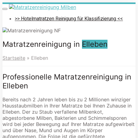
Skip
to
Toggle
navigation
main
>> Hotelmatratzen Reinigung für Klassifizierung <<
content
Matratzenreinigung in
Elleben
Startseite
»
Elleben
Professionelle Matratzenreinigung in
Elleben
Bereits nach 2 Jahren leben bis zu 2 Millionen winziger
Hausstaubmilben in Ihrer Matratze bei Ihnen Zuhause in
Elleben. Der zu Staub verfallene Milbenkot,
abgestorbene Milben, Bakterien und Schimmelsporen
wird bei jeder Bewegung auf Ihrer Matratze aufgewirbelt
und über Nase, Mund und Augen im Körper
aufgenommen. Die Folge ist die gefürchtete