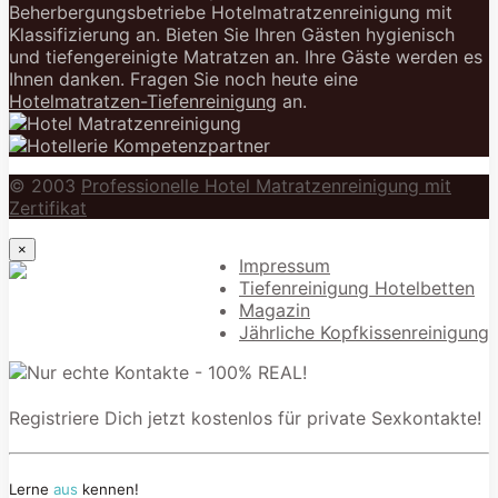
Beherbergungsbetriebe Hotelmatratzenreinigung mit
Klassifizierung an. Bieten Sie Ihren Gästen hygienisch
und tiefengereinigte Matratzen an. Ihre Gäste werden es
Ihnen danken. Fragen Sie noch heute eine
Hotelmatratzen-Tiefenreinigung
an.
© 2003
Professionelle Hotel Matratzenreinigung mit
Zertifikat
×
Impressum
Tiefenreinigung Hotelbetten
Magazin
Jährliche Kopfkissenreinigung
Registriere Dich jetzt kostenlos für private Sexkontakte!
Lerne
aus
kennen!