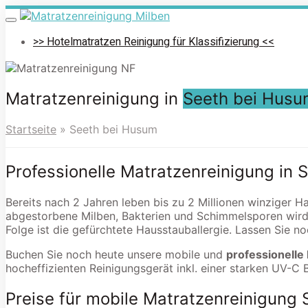
Skip
to
Toggle
navigation
main
>> Hotelmatratzen Reinigung für Klassifizierung <<
content
Matratzenreinigung in
Seeth bei Husu
Startseite
»
Seeth bei Husum
Professionelle Matratzenreinigung in
Bereits nach 2 Jahren leben bis zu 2 Millionen winziger H
abgestorbene Milben, Bakterien und Schimmelsporen wird
Folge ist die gefürchtete Hausstauballergie. Lassen Sie n
Buchen Sie noch heute unsere mobile und
professionelle
hocheffizienten Reinigungsgerät inkl. einer starken UV-C 
Preise für mobile Matratzenreinigung