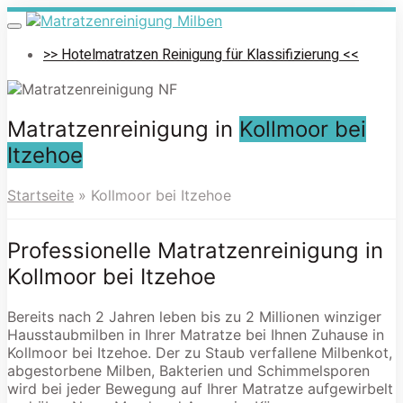
Skip
to
Toggle
navigation
main
>> Hotelmatratzen Reinigung für Klassifizierung <<
content
Matratzenreinigung in
Kollmoor bei
Itzehoe
Startseite
»
Kollmoor bei Itzehoe
Professionelle Matratzenreinigung in
Kollmoor bei Itzehoe
Bereits nach 2 Jahren leben bis zu 2 Millionen winziger
Hausstaubmilben in Ihrer Matratze bei Ihnen Zuhause in
Kollmoor bei Itzehoe. Der zu Staub verfallene Milbenkot,
abgestorbene Milben, Bakterien und Schimmelsporen
wird bei jeder Bewegung auf Ihrer Matratze aufgewirbelt