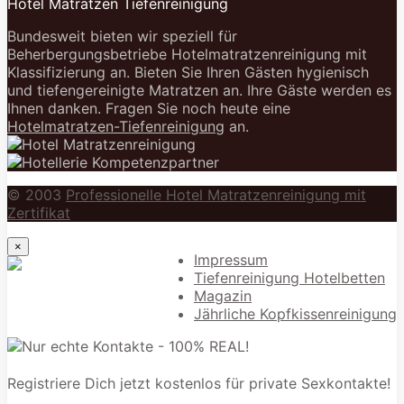
Hotel Matratzen Tiefenreinigung
Bundesweit bieten wir speziell für
Beherbergungsbetriebe Hotelmatratzenreinigung mit
Klassifizierung an. Bieten Sie Ihren Gästen hygienisch
und tiefengereinigte Matratzen an. Ihre Gäste werden es
Ihnen danken. Fragen Sie noch heute eine
Hotelmatratzen-Tiefenreinigung
an.
© 2003
Professionelle Hotel Matratzenreinigung mit
Zertifikat
×
Impressum
Tiefenreinigung Hotelbetten
Magazin
Jährliche Kopfkissenreinigung
Registriere Dich jetzt kostenlos für private Sexkontakte!