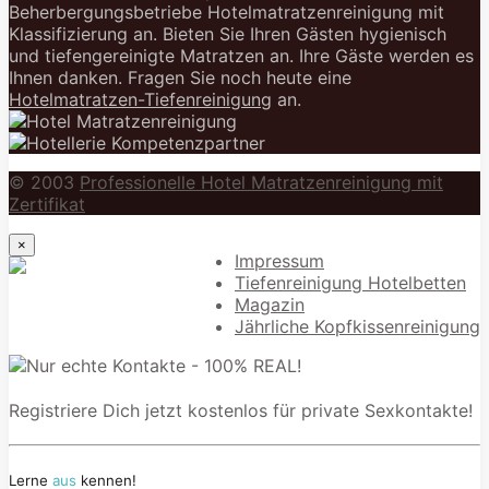
Beherbergungsbetriebe Hotelmatratzenreinigung mit
Klassifizierung an. Bieten Sie Ihren Gästen hygienisch
und tiefengereinigte Matratzen an. Ihre Gäste werden es
Ihnen danken. Fragen Sie noch heute eine
Hotelmatratzen-Tiefenreinigung
an.
© 2003
Professionelle Hotel Matratzenreinigung mit
Zertifikat
×
Impressum
Tiefenreinigung Hotelbetten
Magazin
Jährliche Kopfkissenreinigung
Registriere Dich jetzt kostenlos für private Sexkontakte!
Lerne
aus
kennen!