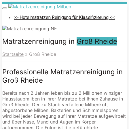
Skip
to
Toggle
navigation
main
>> Hotelmatratzen Reinigung für Klassifizierung <<
content
Matratzenreinigung in
Groß Rheide
Startseite
»
Groß Rheide
Professionelle Matratzenreinigung in
Groß Rheide
Bereits nach 2 Jahren leben bis zu 2 Millionen winziger
Hausstaubmilben in Ihrer Matratze bei Ihnen Zuhause in
Groß Rheide. Der zu Staub verfallene Milbenkot,
abgestorbene Milben, Bakterien und Schimmelsporen
wird bei jeder Bewegung auf Ihrer Matratze aufgewirbelt
und über Nase, Mund und Augen im Körper
aufgenommen. Die Folge ist die gefürchtete