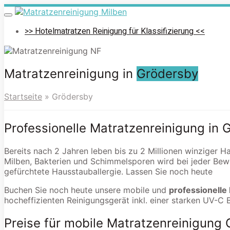
Skip
to
Toggle
navigation
main
>> Hotelmatratzen Reinigung für Klassifizierung <<
content
Matratzenreinigung in
Grödersby
Startseite
»
Grödersby
Professionelle Matratzenreinigung in 
Bereits nach 2 Jahren leben bis zu 2 Millionen winziger 
Milben, Bakterien und Schimmelsporen wird bei jeder Bew
gefürchtete Hausstauballergie. Lassen Sie noch heute
Buchen Sie noch heute unsere mobile und
professionelle
hocheffizienten Reinigungsgerät inkl. einer starken UV-C 
Preise für mobile Matratzenreinigung