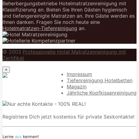
Beherbergungsbetriebe Hotelmatratzenreinigung mit
Klassifizierung an. Bieten Sie Ihren Gästen hygienisch
und tiefengereinigte Matratzen an. Ihre Gäste werden es
Ihnen danken. Fragen Sie noch heute eine
Hotelmatratzen-Tiefenreinigung
an.
© 2003
Professionelle Hotel Matratzenreinigung mit
Zertifikat
×
Impressum
Tiefenreinigung Hotelbetten
Magazin
Jährliche Kopfkissenreinigung
Registriere Dich jetzt kostenlos für private Sexkontakte!
Lerne
aus
kennen!