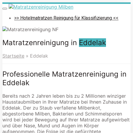
Skip
to
Toggle
navigation
main
>> Hotelmatratzen Reinigung für Klassifizierung <<
content
Matratzenreinigung in
Eddelak
Startseite
»
Eddelak
Professionelle Matratzenreinigung in
Eddelak
Bereits nach 2 Jahren leben bis zu 2 Millionen winziger
Hausstaubmilben in Ihrer Matratze bei Ihnen Zuhause in
Eddelak. Der zu Staub verfallene Milbenkot,
abgestorbene Milben, Bakterien und Schimmelsporen
wird bei jeder Bewegung auf Ihrer Matratze aufgewirbelt
und über Nase, Mund und Augen im Körper
aufgenommen. Die Folge ist die gefürchtete