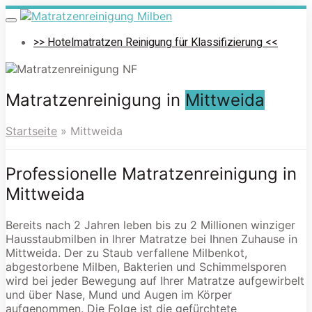
Skip
to
Toggle
navigation
main
>> Hotelmatratzen Reinigung für Klassifizierung <<
content
Matratzenreinigung in
Mittweida
Startseite
»
Mittweida
Professionelle Matratzenreinigung in
Mittweida
Bereits nach 2 Jahren leben bis zu 2 Millionen winziger
Hausstaubmilben in Ihrer Matratze bei Ihnen Zuhause in
Mittweida. Der zu Staub verfallene Milbenkot,
abgestorbene Milben, Bakterien und Schimmelsporen
wird bei jeder Bewegung auf Ihrer Matratze aufgewirbelt
und über Nase, Mund und Augen im Körper
aufgenommen. Die Folge ist die gefürchtete