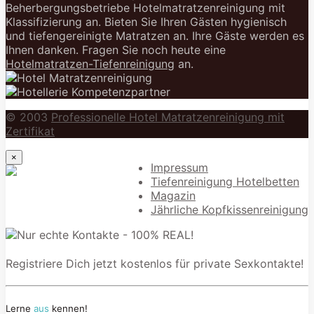
Beherbergungsbetriebe Hotelmatratzenreinigung mit
Klassifizierung an. Bieten Sie Ihren Gästen hygienisch
und tiefengereinigte Matratzen an. Ihre Gäste werden es
Ihnen danken. Fragen Sie noch heute eine
Hotelmatratzen-Tiefenreinigung
an.
© 2003
Professionelle Hotel Matratzenreinigung mit
Zertifikat
×
Impressum
Tiefenreinigung Hotelbetten
Magazin
Jährliche Kopfkissenreinigung
Registriere Dich jetzt kostenlos für private Sexkontakte!
Lerne
aus
kennen!