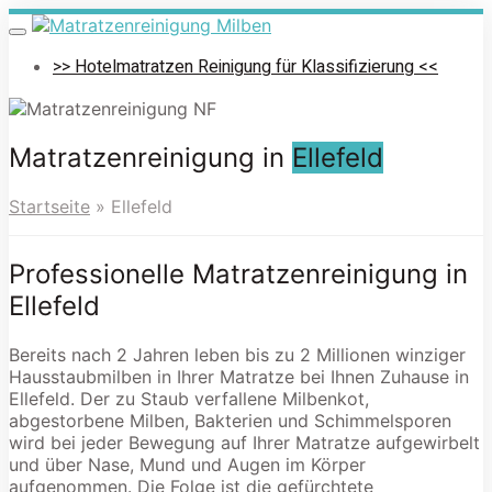
Skip
to
Toggle
navigation
main
>> Hotelmatratzen Reinigung für Klassifizierung <<
content
Matratzenreinigung in
Ellefeld
Startseite
»
Ellefeld
Professionelle Matratzenreinigung in
Ellefeld
Bereits nach 2 Jahren leben bis zu 2 Millionen winziger
Hausstaubmilben in Ihrer Matratze bei Ihnen Zuhause in
Ellefeld. Der zu Staub verfallene Milbenkot,
abgestorbene Milben, Bakterien und Schimmelsporen
wird bei jeder Bewegung auf Ihrer Matratze aufgewirbelt
und über Nase, Mund und Augen im Körper
aufgenommen. Die Folge ist die gefürchtete