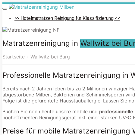
Skip
to
Toggle
navigation
main
>> Hotelmatratzen Reinigung für Klassifizierung <<
content
Matratzenreinigung in
Wallwitz bei Bu
Startseite
»
Wallwitz bei Burg
Professionelle Matratzenreinigung in W
Bereits nach 2 Jahren leben bis zu 2 Millionen winziger H
abgestorbene Milben, Bakterien und Schimmelsporen wird
Folge ist die gefürchtete Hausstauballergie. Lassen Sie n
Buchen Sie noch heute unsere mobile und
professionelle
hocheffizienten Reinigungsgerät inkl. einer starken UV-C 
Preise für mobile Matratzenreinigung 