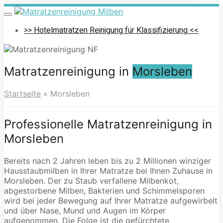
Skip
to
Toggle
navigation
main
>> Hotelmatratzen Reinigung für Klassifizierung <<
content
Matratzenreinigung in
Morsleben
Startseite
»
Morsleben
Professionelle Matratzenreinigung in
Morsleben
Bereits nach 2 Jahren leben bis zu 2 Millionen winziger
Hausstaubmilben in Ihrer Matratze bei Ihnen Zuhause in
Morsleben. Der zu Staub verfallene Milbenkot,
abgestorbene Milben, Bakterien und Schimmelsporen
wird bei jeder Bewegung auf Ihrer Matratze aufgewirbelt
und über Nase, Mund und Augen im Körper
aufgenommen. Die Folge ist die gefürchtete