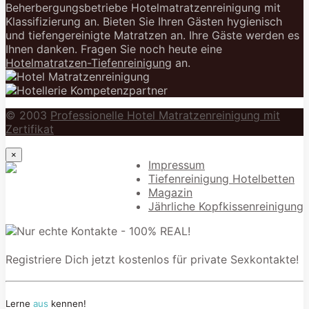
Beherbergungsbetriebe Hotelmatratzenreinigung mit
Klassifizierung an. Bieten Sie Ihren Gästen hygienisch
und tiefengereinigte Matratzen an. Ihre Gäste werden es
Ihnen danken. Fragen Sie noch heute eine
Hotelmatratzen-Tiefenreinigung
an.
© 2003
Professionelle Hotel Matratzenreinigung mit
Zertifikat
×
Impressum
Tiefenreinigung Hotelbetten
Magazin
Jährliche Kopfkissenreinigung
Registriere Dich jetzt kostenlos für private Sexkontakte!
Lerne
aus
kennen!