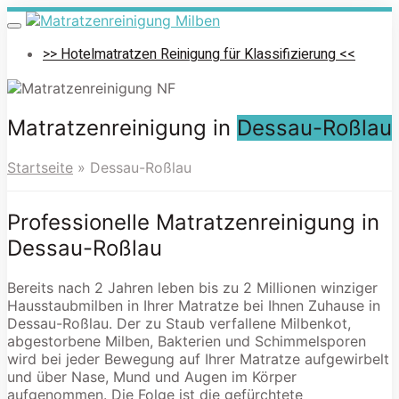
Skip
to
Toggle
navigation
main
>> Hotelmatratzen Reinigung für Klassifizierung <<
content
Matratzenreinigung in
Dessau-Roßlau
Startseite
»
Dessau-Roßlau
Professionelle Matratzenreinigung in
Dessau-Roßlau
Bereits nach 2 Jahren leben bis zu 2 Millionen winziger
Hausstaubmilben in Ihrer Matratze bei Ihnen Zuhause in
Dessau-Roßlau. Der zu Staub verfallene Milbenkot,
abgestorbene Milben, Bakterien und Schimmelsporen
wird bei jeder Bewegung auf Ihrer Matratze aufgewirbelt
und über Nase, Mund und Augen im Körper
aufgenommen. Die Folge ist die gefürchtete