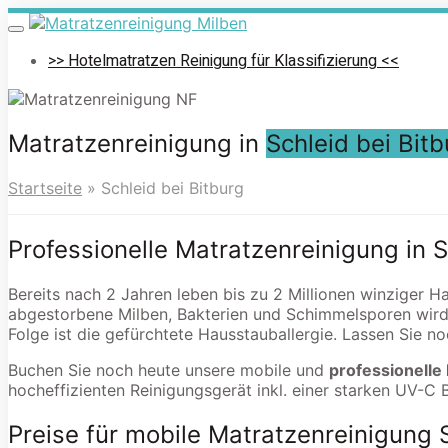
Skip
to
Toggle
navigation
main
>> Hotelmatratzen Reinigung für Klassifizierung <<
content
Matratzenreinigung in
Schleid bei Bitb
Startseite
»
Schleid bei Bitburg
Professionelle Matratzenreinigung in S
Bereits nach 2 Jahren leben bis zu 2 Millionen winziger H
abgestorbene Milben, Bakterien und Schimmelsporen wird
Folge ist die gefürchtete Hausstauballergie. Lassen Sie n
Buchen Sie noch heute unsere mobile und
professionelle 
hocheffizienten Reinigungsgerät inkl. einer starken UV-C 
Preise für mobile Matratzenreinigung S