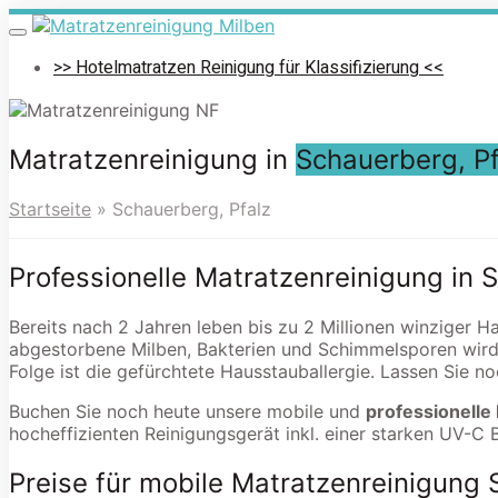
Skip
to
Toggle
navigation
main
>> Hotelmatratzen Reinigung für Klassifizierung <<
content
Matratzenreinigung in
Schauerberg, Pf
Startseite
»
Schauerberg, Pfalz
Professionelle Matratzenreinigung in 
Bereits nach 2 Jahren leben bis zu 2 Millionen winziger H
abgestorbene Milben, Bakterien und Schimmelsporen wird
Folge ist die gefürchtete Hausstauballergie. Lassen Sie n
Buchen Sie noch heute unsere mobile und
professionelle
hocheffizienten Reinigungsgerät inkl. einer starken UV-C 
Preise für mobile Matratzenreinigung 