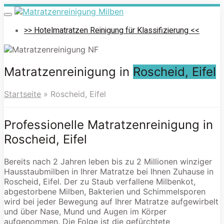
Skip
to
Toggle
navigation
main
>> Hotelmatratzen Reinigung für Klassifizierung <<
content
Matratzenreinigung in
Roscheid, Eifel
Startseite
»
Roscheid, Eifel
Professionelle Matratzenreinigung in
Roscheid, Eifel
Bereits nach 2 Jahren leben bis zu 2 Millionen winziger
Hausstaubmilben in Ihrer Matratze bei Ihnen Zuhause in
Roscheid, Eifel. Der zu Staub verfallene Milbenkot,
abgestorbene Milben, Bakterien und Schimmelsporen
wird bei jeder Bewegung auf Ihrer Matratze aufgewirbelt
und über Nase, Mund und Augen im Körper
aufgenommen. Die Folge ist die gefürchtete