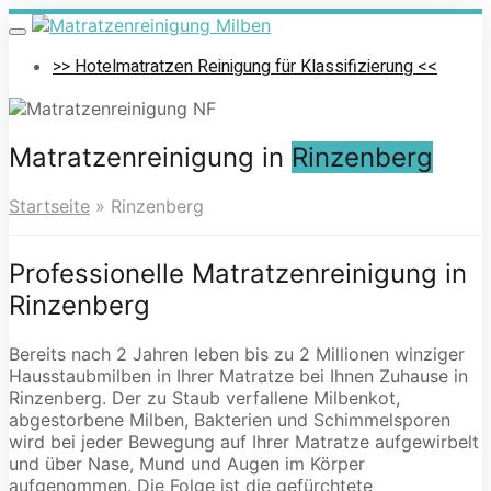
Skip
to
Toggle
navigation
main
>> Hotelmatratzen Reinigung für Klassifizierung <<
content
Matratzenreinigung in
Rinzenberg
Startseite
»
Rinzenberg
Professionelle Matratzenreinigung in
Rinzenberg
Bereits nach 2 Jahren leben bis zu 2 Millionen winziger
Hausstaubmilben in Ihrer Matratze bei Ihnen Zuhause in
Rinzenberg. Der zu Staub verfallene Milbenkot,
abgestorbene Milben, Bakterien und Schimmelsporen
wird bei jeder Bewegung auf Ihrer Matratze aufgewirbelt
und über Nase, Mund und Augen im Körper
aufgenommen. Die Folge ist die gefürchtete