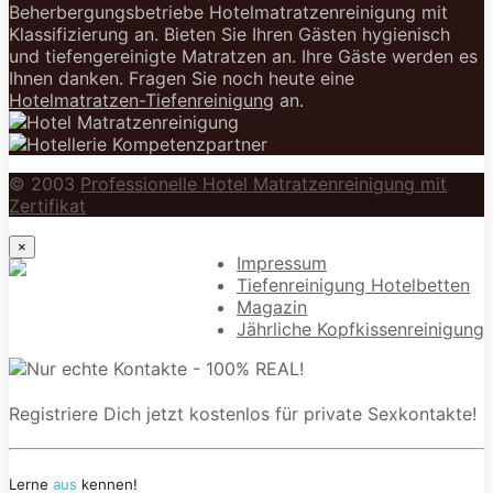
Beherbergungsbetriebe Hotelmatratzenreinigung mit
Klassifizierung an. Bieten Sie Ihren Gästen hygienisch
und tiefengereinigte Matratzen an. Ihre Gäste werden es
Ihnen danken. Fragen Sie noch heute eine
Hotelmatratzen-Tiefenreinigung
an.
© 2003
Professionelle Hotel Matratzenreinigung mit
Zertifikat
×
Impressum
Tiefenreinigung Hotelbetten
Magazin
Jährliche Kopfkissenreinigung
Registriere Dich jetzt kostenlos für private Sexkontakte!
Lerne
aus
kennen!