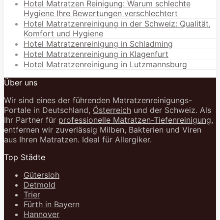
Hotel Matratzen Reinigung: Warum schlechte
Hygiene Ihre Bewertungen verschlechtert
Hotel Matratzenreinigung in der Schweiz: Qualität,
Komfort und Hygiene
Hotel Matratzenreinigung in Schladming
Hotel Matratzenreinigung in Klagenfurt
Hotel Matratzenreinigung in Lutzmannsburg
Über uns
Wir sind eines der führenden Matratzenreinigungs-
Portale in Deutschland,
Österreich
und der Schweiz. Als
Ihr Partner für
professionelle Matratzen-Tiefenreinigung
,
entfernen wir zuverlässig Milben, Bakterien und Viren
aus Ihren Matratzen. Ideal für Allergiker.
Top Städte
Gütersloh
Detmold
Trier
Fürth in Bayern
Hannover