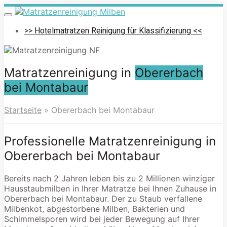
Skip
to
Toggle
navigation
main
>> Hotelmatratzen Reinigung für Klassifizierung <<
content
Matratzenreinigung in
Obererbach
bei Montabaur
Startseite
»
Obererbach bei Montabaur
Professionelle Matratzenreinigung in
Obererbach bei Montabaur
Bereits nach 2 Jahren leben bis zu 2 Millionen winziger
Hausstaubmilben in Ihrer Matratze bei Ihnen Zuhause in
Obererbach bei Montabaur. Der zu Staub verfallene
Milbenkot, abgestorbene Milben, Bakterien und
Schimmelsporen wird bei jeder Bewegung auf Ihrer