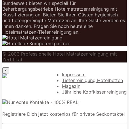
Bundesweit bieten wir speziell für
Beherbergungsbetriebe Hotelmatratzenreinigung mit
Klassifizierung an. Bieten Sie Ihren Gästen hygienisch
und tiefengereinigte Matratzen an. Ihre Gäste werden es
Ihnen danken. Fragen Sie noch heute eine
Hotelmatratzen-Tiefenreinigung
an.
© 2003
Professionelle Hotel Matratzenreinigung mit
Zertifikat
×
Impressum
Tiefenreinigung Hotelbetten
Magazin
Jährliche Kopfkissenreinigung
Registriere Dich jetzt kostenlos für private Sexkontakte!