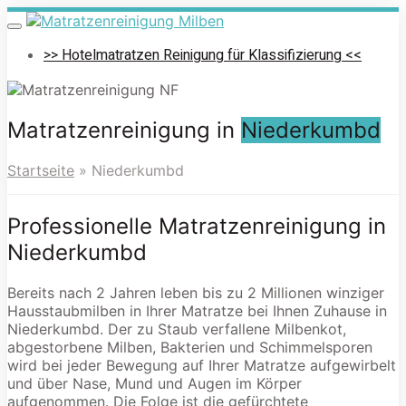
Skip
to
Toggle
navigation
main
>> Hotelmatratzen Reinigung für Klassifizierung <<
content
Matratzenreinigung in
Niederkumbd
Startseite
»
Niederkumbd
Professionelle Matratzenreinigung in
Niederkumbd
Bereits nach 2 Jahren leben bis zu 2 Millionen winziger
Hausstaubmilben in Ihrer Matratze bei Ihnen Zuhause in
Niederkumbd. Der zu Staub verfallene Milbenkot,
abgestorbene Milben, Bakterien und Schimmelsporen
wird bei jeder Bewegung auf Ihrer Matratze aufgewirbelt
und über Nase, Mund und Augen im Körper
aufgenommen. Die Folge ist die gefürchtete