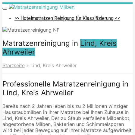
Skip
to
Toggle
navigation
main
>> Hotelmatratzen Reinigung für Klassifizierung <<
content
Matratzenreinigung in
Lind, Kreis
Ahrweiler
Startseite
»
Lind, Kreis Ahrweiler
Professionelle Matratzenreinigung in
Lind, Kreis Ahrweiler
Bereits nach 2 Jahren leben bis zu 2 Millionen winziger
Hausstaubmilben in Ihrer Matratze bei Ihnen Zuhause in
Lind, Kreis Ahrweiler. Der zu Staub verfallene Milbenkot,
abgestorbene Milben, Bakterien und Schimmelsporen
wird bei jeder Bewegung auf Ihrer Matratze aufgewirbelt