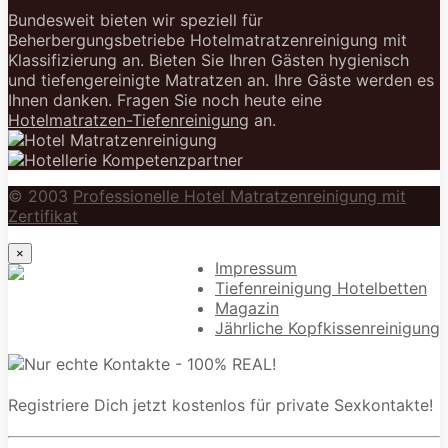
Bundesweit bieten wir speziell für
Beherbergungsbetriebe Hotelmatratzenreinigung mit
Klassifizierung an. Bieten Sie Ihren Gästen hygienisch
und tiefengereinigte Matratzen an. Ihre Gäste werden es
Ihnen danken. Fragen Sie noch heute eine
Hotelmatratzen-Tiefenreinigung
an.
© 2003
Professionelle Hotel Matratzenreinigung mit
Zertifikat
×
Impressum
Tiefenreinigung Hotelbetten
Magazin
Jährliche Kopfkissenreinigung
Registriere Dich jetzt kostenlos für private Sexkontakte!