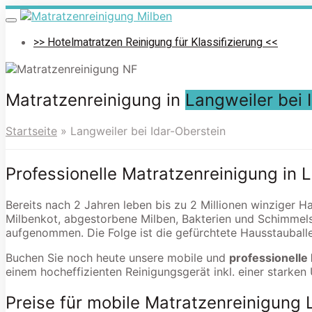
Skip
to
Toggle
navigation
main
>> Hotelmatratzen Reinigung für Klassifizierung <<
content
Matratzenreinigung in
Langweiler bei 
Startseite
»
Langweiler bei Idar-Oberstein
Professionelle Matratzenreinigung in 
Bereits nach 2 Jahren leben bis zu 2 Millionen winziger H
Milbenkot, abgestorbene Milben, Bakterien und Schimmel
aufgenommen. Die Folge ist die gefürchtete Hausstauballe
Buchen Sie noch heute unsere mobile und
professionelle
einem hocheffizienten Reinigungsgerät inkl. einer starken
Preise für mobile Matratzenreinigung 