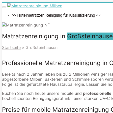
Skip
to
Toggle
navigation
main
>> Hotelmatratzen Reinigung für Klassifizierung <<
content
Matratzenreinigung in
Großsteinhause
Startseite
»
Großsteinhausen
Professionelle Matratzenreinigung in
Bereits nach 2 Jahren leben bis zu 2 Millionen winziger H
abgestorbene Milben, Bakterien und Schimmelsporen wird
Folge ist die gefürchtete Hausstauballergie. Lassen Sie n
Buchen Sie noch heute unsere mobile und
professionelle
hocheffizienten Reinigungsgerät inkl. einer starken UV-C 
Preise für mobile Matratzenreinigung