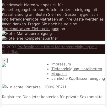
Bundesweit bieten wir speziell für
Beherbergungsbetriebe Hotelmatratzenreinigung mit
Klassifizierung an. Bieten Sie Ihren Gästen hygienisch
und tiefengereinigte Matratzen an. Ihre Gäste werden es
Ihnen danken. Fragen Sie noch heute eine
Hotelmatratzen-Tiefenreinigung
an.
© 2003
Professionelle Hotel Matratzenreinigung mit
Zertifikat
×
Impressum
Tiefenreinigung Hotelbetten
Magazin
Jährliche Kopfkissenreinigung
Registriere Dich jetzt kostenlos für private Sexkontakte!