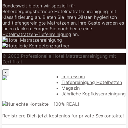
Bundesweit bieten wir speziell für
Beherbergungsbetriebe Hotelmatratzenreinigung mit
Klassifizierung an. Bieten Sie Ihren Gästen hygienisch
und tiefengereinigte Matratzen an. Ihre Gäste werden es
Ihnen danken. Fragen Sie noch heute eine
Hotelmatratzen-Tiefenreinigung
an.
© 2003
Professionelle Hotel Matratzenreinigung mit
Zertifikat
×
Impressum
Tiefenreinigung Hotelbetten
Magazin
Jährliche Kopfkissenreinigung
Registriere Dich jetzt kostenlos für private Sexkontakte!