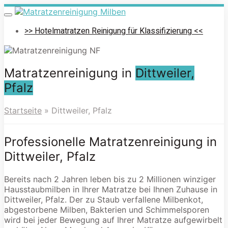
Skip
to
Toggle
navigation
main
>> Hotelmatratzen Reinigung für Klassifizierung <<
content
Matratzenreinigung in
Dittweiler,
Pfalz
Startseite
»
Dittweiler, Pfalz
Professionelle Matratzenreinigung in
Dittweiler, Pfalz
Bereits nach 2 Jahren leben bis zu 2 Millionen winziger
Hausstaubmilben in Ihrer Matratze bei Ihnen Zuhause in
Dittweiler, Pfalz. Der zu Staub verfallene Milbenkot,
abgestorbene Milben, Bakterien und Schimmelsporen
wird bei jeder Bewegung auf Ihrer Matratze aufgewirbelt