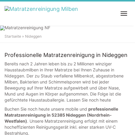
S
k
T
i
o
p
g
t
g
o
Startseite
»
Nideggen
l
m
Matratzenreinigung in
Nideggen
e
a
n
i
Professionelle Matratzenreinigung in Nideggen
a
n
v
c
Bereits nach 2 Jahren leben bis zu 2 Millionen winziger
i
o
Hausstaubmilben in Ihrer Matratze bei Ihnen Zuhause in
g
n
Nideggen. Der zu Staub verfallene Milbenkot, abgestorbene
a
t
Milben, Bakterien und Schimmelsporen wird bei jeder
t
e
Bewegung auf Ihrer Matratze aufgewirbelt und über Nase,
i
n
Mund und Augen im Körper aufgenommen. Die Folge ist die
o
t
gefürchtete Hausstauballergie. Lassen Sie noch heute
n
Buchen Sie noch heute unsere mobile und
professionelle
Matratzenreinigung in 52385 Nideggen (Nordrhein-
Westfalen)
. Unsere Matratzenreinigung erfolgt mit einem
hocheffizienten Reinigungsgerät inkl. einer starken UV-C
Bestrahlung.