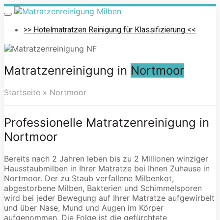
Skip
to
Toggle
navigation
main
>> Hotelmatratzen Reinigung für Klassifizierung <<
content
Matratzenreinigung in
Nortmoor
Startseite
»
Nortmoor
Professionelle Matratzenreinigung in
Nortmoor
Bereits nach 2 Jahren leben bis zu 2 Millionen winziger
Hausstaubmilben in Ihrer Matratze bei Ihnen Zuhause in
Nortmoor. Der zu Staub verfallene Milbenkot,
abgestorbene Milben, Bakterien und Schimmelsporen
wird bei jeder Bewegung auf Ihrer Matratze aufgewirbelt
und über Nase, Mund und Augen im Körper
aufgenommen. Die Folge ist die gefürchtete