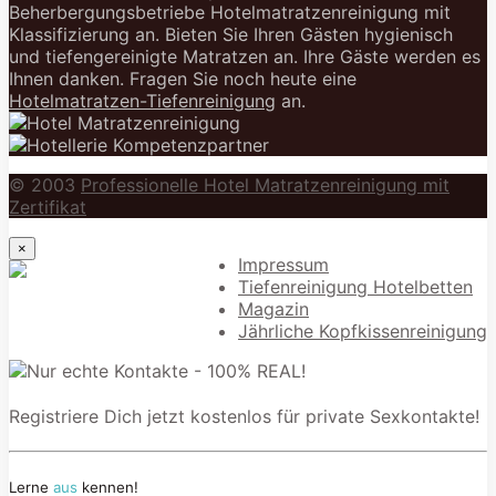
Beherbergungsbetriebe Hotelmatratzenreinigung mit
Klassifizierung an. Bieten Sie Ihren Gästen hygienisch
und tiefengereinigte Matratzen an. Ihre Gäste werden es
Ihnen danken. Fragen Sie noch heute eine
Hotelmatratzen-Tiefenreinigung
an.
© 2003
Professionelle Hotel Matratzenreinigung mit
Zertifikat
×
Impressum
Tiefenreinigung Hotelbetten
Magazin
Jährliche Kopfkissenreinigung
Registriere Dich jetzt kostenlos für private Sexkontakte!
Lerne
aus
kennen!