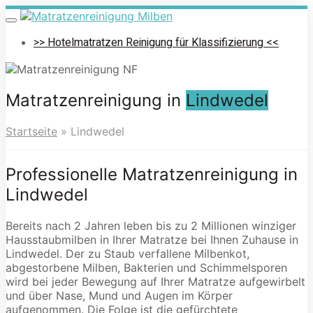
Skip
to
Toggle
navigation
main
>> Hotelmatratzen Reinigung für Klassifizierung <<
content
Matratzenreinigung in
Lindwedel
Startseite
»
Lindwedel
Professionelle Matratzenreinigung in
Lindwedel
Bereits nach 2 Jahren leben bis zu 2 Millionen winziger
Hausstaubmilben in Ihrer Matratze bei Ihnen Zuhause in
Lindwedel. Der zu Staub verfallene Milbenkot,
abgestorbene Milben, Bakterien und Schimmelsporen
wird bei jeder Bewegung auf Ihrer Matratze aufgewirbelt
und über Nase, Mund und Augen im Körper
aufgenommen. Die Folge ist die gefürchtete