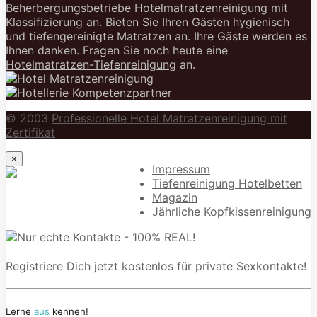
Beherbergungsbetriebe Hotelmatratzenreinigung mit
Klassifizierung an. Bieten Sie Ihren Gästen hygienisch
und tiefengereinigte Matratzen an. Ihre Gäste werden es
Ihnen danken. Fragen Sie noch heute eine
Hotelmatratzen-Tiefenreinigung
an.
© 2003
Professionelle Hotel Matratzenreinigung mit
Zertifikat
×
Impressum
Tiefenreinigung Hotelbetten
Magazin
Jährliche Kopfkissenreinigung
Registriere Dich jetzt kostenlos für private Sexkontakte!
Lerne
aus
kennen!