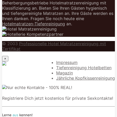
Beherbergungsbetriebe Hotelmatratzenreinigung mit
Klassifizierung an. Bieten Sie Ihren Gästen hygienisch
und tiefengereinigte Matratzen an. Ihre Gäste werden es
Ihnen danken. Fragen Sie noch heute eine
Hotelmatratzen-Tiefenreinigung
an.
© 2003
Professionelle Hotel Matratzenreinigung mit
Zertifikat
×
Impressum
Tiefenreinigung Hotelbetten
Magazin
Jährliche Kopfkissenreinigung
Registriere Dich jetzt kostenlos für private Sexkontakte!
Lerne
aus
kennen!