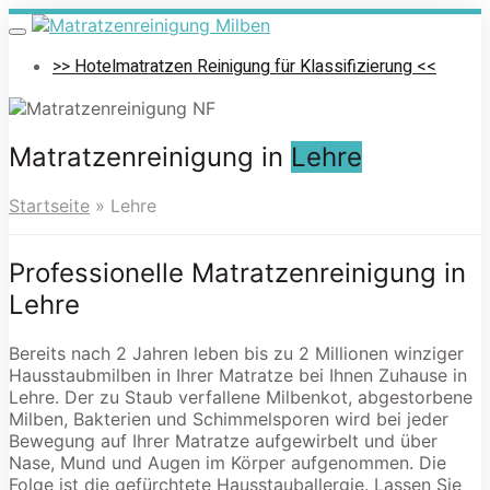
Skip
to
Toggle
navigation
main
>> Hotelmatratzen Reinigung für Klassifizierung <<
content
Matratzenreinigung in
Lehre
Startseite
»
Lehre
Professionelle Matratzenreinigung in
Lehre
Bereits nach 2 Jahren leben bis zu 2 Millionen winziger
Hausstaubmilben in Ihrer Matratze bei Ihnen Zuhause in
Lehre. Der zu Staub verfallene Milbenkot, abgestorbene
Milben, Bakterien und Schimmelsporen wird bei jeder
Bewegung auf Ihrer Matratze aufgewirbelt und über
Nase, Mund und Augen im Körper aufgenommen. Die
Folge ist die gefürchtete Hausstauballergie. Lassen Sie