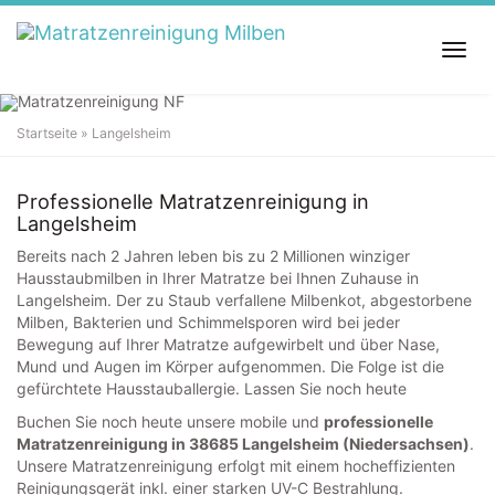
S
k
T
i
o
p
g
t
g
o
Startseite
»
Langelsheim
l
m
Matratzenreinigung in
Langelsheim
e
a
n
i
Professionelle Matratzenreinigung in
a
n
Langelsheim
v
c
i
o
Bereits nach 2 Jahren leben bis zu 2 Millionen winziger
g
n
Hausstaubmilben in Ihrer Matratze bei Ihnen Zuhause in
a
t
Langelsheim. Der zu Staub verfallene Milbenkot, abgestorbene
t
e
Milben, Bakterien und Schimmelsporen wird bei jeder
i
n
Bewegung auf Ihrer Matratze aufgewirbelt und über Nase,
o
t
Mund und Augen im Körper aufgenommen. Die Folge ist die
n
gefürchtete Hausstauballergie. Lassen Sie noch heute
Buchen Sie noch heute unsere mobile und
professionelle
Matratzenreinigung in 38685 Langelsheim (Niedersachsen)
.
Unsere Matratzenreinigung erfolgt mit einem hocheffizienten
Reinigungsgerät inkl. einer starken UV-C Bestrahlung.