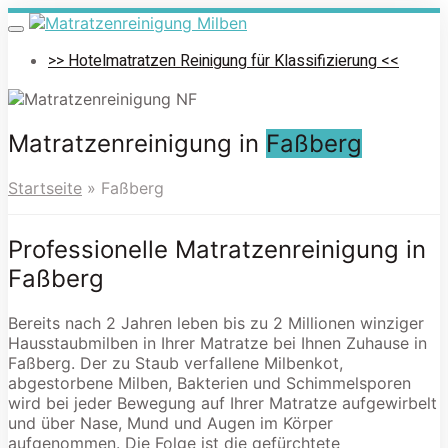
Skip
to
Toggle
navigation
main
>> Hotelmatratzen Reinigung für Klassifizierung <<
content
Matratzenreinigung in
Faßberg
Startseite
»
Faßberg
Professionelle Matratzenreinigung in
Faßberg
Bereits nach 2 Jahren leben bis zu 2 Millionen winziger
Hausstaubmilben in Ihrer Matratze bei Ihnen Zuhause in
Faßberg. Der zu Staub verfallene Milbenkot,
abgestorbene Milben, Bakterien und Schimmelsporen
wird bei jeder Bewegung auf Ihrer Matratze aufgewirbelt
und über Nase, Mund und Augen im Körper
aufgenommen. Die Folge ist die gefürchtete