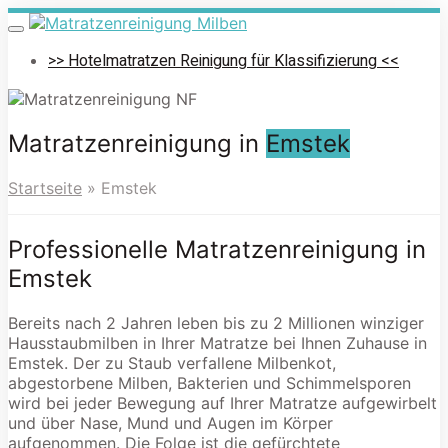
Skip
to
Toggle
navigation
main
>> Hotelmatratzen Reinigung für Klassifizierung <<
content
Matratzenreinigung in
Emstek
Startseite
»
Emstek
Professionelle Matratzenreinigung in
Emstek
Bereits nach 2 Jahren leben bis zu 2 Millionen winziger
Hausstaubmilben in Ihrer Matratze bei Ihnen Zuhause in
Emstek. Der zu Staub verfallene Milbenkot,
abgestorbene Milben, Bakterien und Schimmelsporen
wird bei jeder Bewegung auf Ihrer Matratze aufgewirbelt
und über Nase, Mund und Augen im Körper
aufgenommen. Die Folge ist die gefürchtete