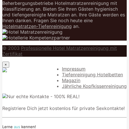
Beherbergungsbetriebe Hotelmatratzenreinigung mit
Klassifizierung an. Bieten Sie Ihren Gästen hygienisch
und tiefengereinigte Matratzen an. Ihre Gäste werden es
Ihnen danken. Fragen Sie noch heute eine
Hotelmatratzen-Tiefenreinigung
an.
© 2003
Professionelle Hotel Matratzenreinigung mit
Zertifikat
×
Impressum
Tiefenreinigung Hotelbetten
Magazin
Jährliche Kopfkissenreinigung
Registriere Dich jetzt kostenlos für private Sexkontakte!
Lerne
aus
kennen!