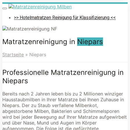
Skip
to
Toggle
navigation
main
>> Hotelmatratzen Reinigung für Klassifizierung <<
content
Matratzenreinigung in
Niepars
Startseite
»
Niepars
Professionelle Matratzenreinigung in
Niepars
Bereits nach 2 Jahren leben bis zu 2 Millionen winziger
Hausstaubmilben in Ihrer Matratze bei Ihnen Zuhause in
Niepars. Der zu Staub verfallene Milbenkot,
abgestorbene Milben, Bakterien und Schimmelsporen
wird bei jeder Bewegung auf Ihrer Matratze aufgewirbelt
und über Nase, Mund und Augen im Körper
aufgenommen. Die Folge ist die gefürchtete