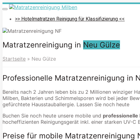
Skip
to
Toggle
navigation
main
>> Hotelmatratzen Reinigung für Klassifizierung <<
content
Matratzenreinigung in
Neu Gülze
Startseite
»
Neu Gülze
Professionelle Matratzenreinigung in 
Bereits nach 2 Jahren leben bis zu 2 Millionen winziger 
Milben, Bakterien und Schimmelsporen wird bei jeder Bew
gefürchtete Hausstauballergie. Lassen Sie noch heute
Buchen Sie noch heute unsere mobile und
professionell
hocheffizienten Reinigungsgerät inkl. einer starken UV-C 
Preise für mobile Matratzenreinigung