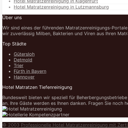
Hotel Matratzenreinigung in Klagenfurt
Hotel Matratzenreinigung in Lutzmannsburg
Über uns
Wir sind eines der führenden Matratzenreinigungs-Portale
wir zuverlässig Milben, Bakterien und Viren aus Ihren Matra
Top Städte
Gütersloh
Detmold
Trier
Fürth in Bayern
Hannover
Hotel Matratzen Tiefenreinigung
Bundesweit bieten wir speziell für Beherbergungsbetriebe 
an. Ihre Gäste werden es Ihnen danken. Fragen Sie noch 
© 2003
Professionelle Hotel Matratzenreinigung mit Zerti