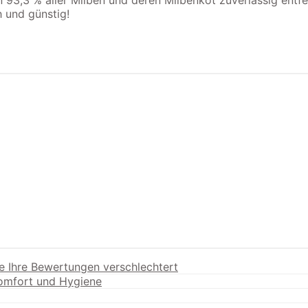
3,3 % aller Milben und deren Milbenkot zuverlässig entfer
 und günstig!
e Ihre Bewertungen verschlechtert
Komfort und Hygiene