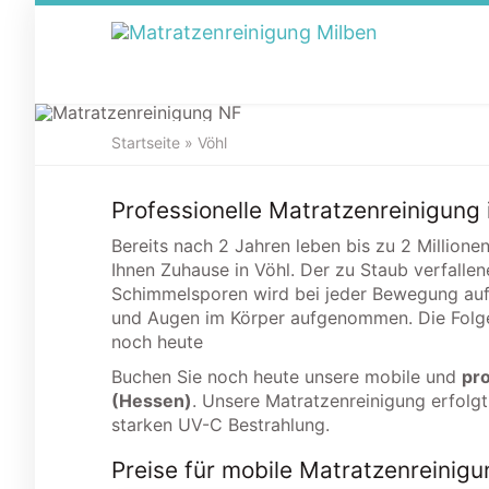
S
k
i
p
t
o
Startseite
»
Vöhl
m
Matr
a
i
Professionelle Matratzenreinigung 
n
Bereits nach 2 Jahren leben bis zu 2 Millione
c
Ihnen Zuhause in Vöhl. Der zu Staub verfalle
o
Schimmelsporen wird bei jeder Bewegung auf
n
und Augen im Körper aufgenommen. Die Folge 
t
noch heute
e
n
Buchen Sie noch heute unsere mobile und
pro
t
(Hessen)
. Unsere Matratzenreinigung erfolgt
starken UV-C Bestrahlung.
Preise für mobile Matratzenreinigu