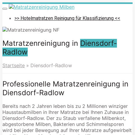
Skip
to
Toggle
navigation
main
>> Hotelmatratzen Reinigung für Klassifizierung <<
content
Matratzenreinigung in
Diensdorf-
Radlow
Startseite
»
Diensdorf-Radlow
Professionelle Matratzenreinigung in
Diensdorf-Radlow
Bereits nach 2 Jahren leben bis zu 2 Millionen winziger
Hausstaubmilben in Ihrer Matratze bei Ihnen Zuhause in
Diensdorf-Radlow. Der zu Staub verfallene Milbenkot,
abgestorbene Milben, Bakterien und Schimmelsporen
wird bei jeder Bewegung auf Ihrer Matratze aufgewirbelt