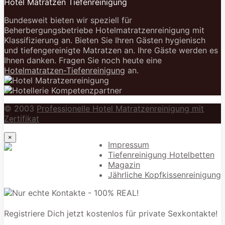
Hotel Matratzen Tiefenreinigung
Bundesweit bieten wir speziell für
Beherbergungsbetriebe Hotelmatratzenreinigung mit
Klassifizierung an. Bieten Sie Ihren Gästen hygienisch
und tiefengereinigte Matratzen an. Ihre Gäste werden es
Ihnen danken. Fragen Sie noch heute eine
Hotelmatratzen-Tiefenreinigung
an.
© 2003
Professionelle Hotel Matratzenreinigung mit
Zertifikat
×
Impressum
Tiefenreinigung Hotelbetten
Magazin
Jährliche Kopfkissenreinigung
Registriere Dich jetzt kostenlos für private Sexkontakte!