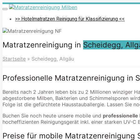
Skip
to
Toggle
navigation
main
>> Hotelmatratzen Reinigung für Klassifizierung <<
content
Matratzenreinigung in
Scheidegg, Allg
Startseite
»
Scheidegg, Allgäu
Professionelle Matratzenreinigung in 
Bereits nach 2 Jahren leben bis zu 2 Millionen winziger H
abgestorbene Milben, Bakterien und Schimmelsporen wird
Folge ist die gefürchtete Hausstauballergie. Lassen Sie n
Buchen Sie noch heute unsere mobile und
professionelle
hocheffizienten Reinigungsgerät inkl. einer starken UV-C 
Preise für mobile Matratzenreinigung 