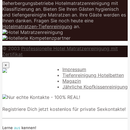
Beherbergungsbetriebe Hotelmatratzenreinigung mit
Klassifizierung an. Bieten Sie Ihren Gästen hygienisch
und tiefengereinigte Matratzen an. Ihre Gäste werden es
Ihnen danken. Fragen Sie noch heute eine
Hotelmatratzen-Tiefenreinigung
an.
© 2003
Professionelle Hotel Matratzenreinigung mit
Zertifikat
×
Impressum
Tiefenreinigung Hotelbetten
Magazin
Jährliche Kopfkissenreinigung
Registriere Dich jetzt kostenlos für private Sexkontakte!
Lerne
aus
kennen!