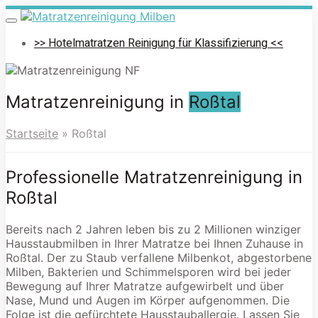
Skip
to
Toggle
navigation
main
>> Hotelmatratzen Reinigung für Klassifizierung <<
content
Matratzenreinigung in
Roßtal
Startseite
»
Roßtal
Professionelle Matratzenreinigung in
Roßtal
Bereits nach 2 Jahren leben bis zu 2 Millionen winziger
Hausstaubmilben in Ihrer Matratze bei Ihnen Zuhause in
Roßtal. Der zu Staub verfallene Milbenkot, abgestorbene
Milben, Bakterien und Schimmelsporen wird bei jeder
Bewegung auf Ihrer Matratze aufgewirbelt und über
Nase, Mund und Augen im Körper aufgenommen. Die
Folge ist die gefürchtete Hausstauballergie. Lassen Sie