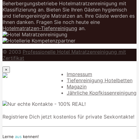
Beherbergungsbetriebe Hotelmatratzenreinigung mit
Klassifizierung an. Bieten Sie Ihren Gästen hygienisch
und tiefengereinigte Matratzen an. Ihre Gäste werden es
Ihnen danken. Fragen Sie noch heute eine
Hotelmatratzen-Tiefenreinigung
an.
© 2003
Professionelle Hotel Matratzenreinigung mit
Zertifikat
×
Impressum
Tiefenreinigung Hotelbetten
Magazin
Jährliche Kopfkissenreinigung
Registriere Dich jetzt kostenlos für private Sexkontakte!
Lerne
aus
kennen!