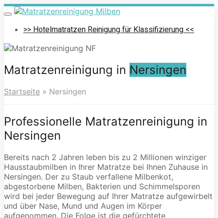
Skip
to
Toggle
navigation
main
>> Hotelmatratzen Reinigung für Klassifizierung <<
content
Matratzenreinigung in
Nersingen
Startseite
»
Nersingen
Professionelle Matratzenreinigung in
Nersingen
Bereits nach 2 Jahren leben bis zu 2 Millionen winziger
Hausstaubmilben in Ihrer Matratze bei Ihnen Zuhause in
Nersingen. Der zu Staub verfallene Milbenkot,
abgestorbene Milben, Bakterien und Schimmelsporen
wird bei jeder Bewegung auf Ihrer Matratze aufgewirbelt
und über Nase, Mund und Augen im Körper
aufgenommen. Die Folge ist die gefürchtete