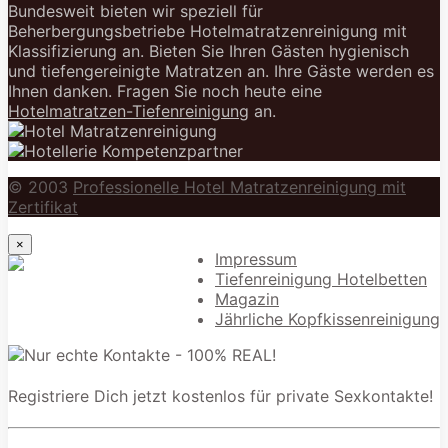
Bundesweit bieten wir speziell für
Beherbergungsbetriebe Hotelmatratzenreinigung mit
Klassifizierung an. Bieten Sie Ihren Gästen hygienisch
und tiefengereinigte Matratzen an. Ihre Gäste werden es
Ihnen danken. Fragen Sie noch heute eine
Hotelmatratzen-Tiefenreinigung
an.
© 2003
Professionelle Hotel Matratzenreinigung mit
Zertifikat
×
Impressum
Tiefenreinigung Hotelbetten
Magazin
Jährliche Kopfkissenreinigung
Registriere Dich jetzt kostenlos für private Sexkontakte!