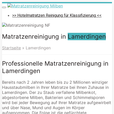
Skip
to
Toggle
navigation
main
>> Hotelmatratzen Reinigung für Klassifizierung <<
content
Matratzenreinigung in
Lamerdingen
Startseite
»
Lamerdingen
Professionelle Matratzenreinigung in
Lamerdingen
Bereits nach 2 Jahren leben bis zu 2 Millionen winziger
Hausstaubmilben in Ihrer Matratze bei Ihnen Zuhause in
Lamerdingen. Der zu Staub verfallene Milbenkot,
abgestorbene Milben, Bakterien und Schimmelsporen
wird bei jeder Bewegung auf Ihrer Matratze aufgewirbelt
und über Nase, Mund und Augen im Körper
aufgenommen. Die Folge ist die gefürchtete