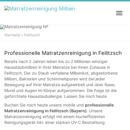
S
k
T
i
o
p
g
t
g
o
Startseite
»
Feilitzsch
l
m
Matratzenreinigung in
Feilitzsch
e
a
n
i
Professionelle Matratzenreinigung in Feilitzsch
a
n
v
c
Bereits nach 2 Jahren leben bis zu 2 Millionen winziger
i
o
Hausstaubmilben in Ihrer Matratze bei Ihnen Zuhause in
g
n
Feilitzsch. Der zu Staub verfallene Milbenkot, abgestorbene
a
t
Milben, Bakterien und Schimmelsporen wird bei jeder
t
e
Bewegung auf Ihrer Matratze aufgewirbelt und über Nase,
i
n
Mund und Augen im Körper aufgenommen. Die Folge ist die
o
t
gefürchtete Hausstauballergie. Lassen Sie noch heute
n
Buchen Sie noch heute unsere mobile und
professionelle
Matratzenreinigung in Feilitzsch (Bayern)
. Unsere
Matratzenreinigung erfolgt mit einem hocheffizienten
Reinigungsgerät inkl. einer starken UV-C Bestrahlung.