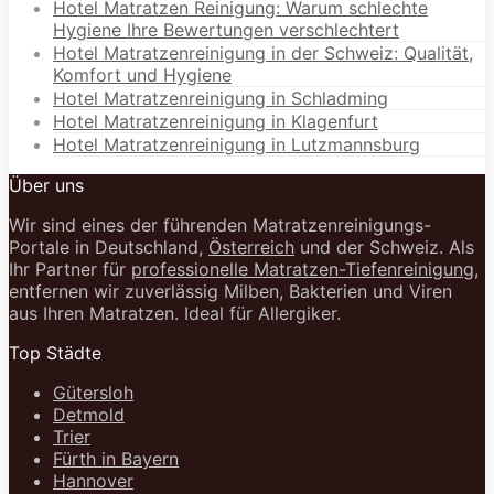
Hotel Matratzen Reinigung: Warum schlechte
Hygiene Ihre Bewertungen verschlechtert
Hotel Matratzenreinigung in der Schweiz: Qualität,
Komfort und Hygiene
Hotel Matratzenreinigung in Schladming
Hotel Matratzenreinigung in Klagenfurt
Hotel Matratzenreinigung in Lutzmannsburg
Über uns
Wir sind eines der führenden Matratzenreinigungs-
Portale in Deutschland,
Österreich
und der Schweiz. Als
Ihr Partner für
professionelle Matratzen-Tiefenreinigung
,
entfernen wir zuverlässig Milben, Bakterien und Viren
aus Ihren Matratzen. Ideal für Allergiker.
Top Städte
Gütersloh
Detmold
Trier
Fürth in Bayern
Hannover