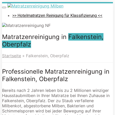
Skip
to
Toggle
navigation
main
>> Hotelmatratzen Reinigung für Klassifizierung <<
content
Matratzenreinigung in
Falkenstein,
Oberpfalz
Startseite
»
Falkenstein, Oberpfalz
Professionelle Matratzenreinigung in
Falkenstein, Oberpfalz
Bereits nach 2 Jahren leben bis zu 2 Millionen winziger
Hausstaubmilben in Ihrer Matratze bei Ihnen Zuhause in
Falkenstein, Oberpfalz. Der zu Staub verfallene
Milbenkot, abgestorbene Milben, Bakterien und
Schimmelsporen wird bei jeder Bewegung auf Ihrer