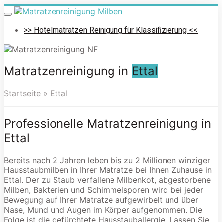
Skip
to
Toggle
navigation
main
>> Hotelmatratzen Reinigung für Klassifizierung <<
content
Matratzenreinigung in
Ettal
Startseite
»
Ettal
Professionelle Matratzenreinigung in
Ettal
Bereits nach 2 Jahren leben bis zu 2 Millionen winziger
Hausstaubmilben in Ihrer Matratze bei Ihnen Zuhause in
Ettal. Der zu Staub verfallene Milbenkot, abgestorbene
Milben, Bakterien und Schimmelsporen wird bei jeder
Bewegung auf Ihrer Matratze aufgewirbelt und über
Nase, Mund und Augen im Körper aufgenommen. Die
Folge ist die gefürchtete Hausstauballergie. Lassen Sie