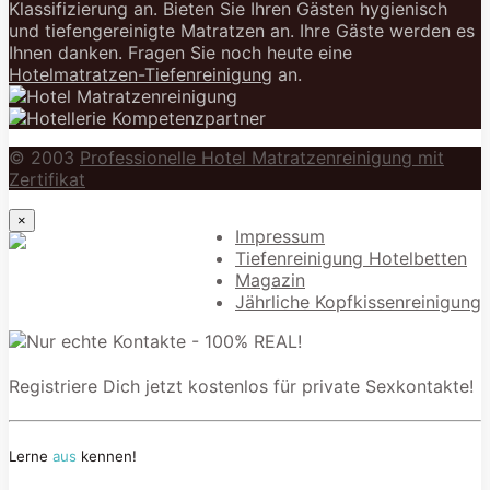
Klassifizierung an. Bieten Sie Ihren Gästen hygienisch
und tiefengereinigte Matratzen an. Ihre Gäste werden es
Ihnen danken. Fragen Sie noch heute eine
Hotelmatratzen-Tiefenreinigung
an.
© 2003
Professionelle Hotel Matratzenreinigung mit
Zertifikat
×
Impressum
Tiefenreinigung Hotelbetten
Magazin
Jährliche Kopfkissenreinigung
Registriere Dich jetzt kostenlos für private Sexkontakte!
Lerne
aus
kennen!