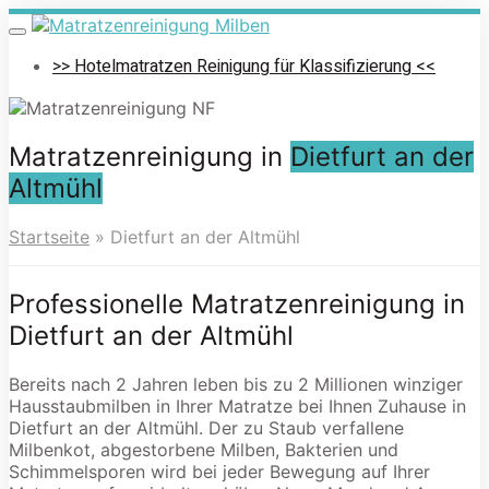
Skip
to
Toggle
navigation
main
>> Hotelmatratzen Reinigung für Klassifizierung <<
content
Matratzenreinigung in
Dietfurt an der
Altmühl
Startseite
»
Dietfurt an der Altmühl
Professionelle Matratzenreinigung in
Dietfurt an der Altmühl
Bereits nach 2 Jahren leben bis zu 2 Millionen winziger
Hausstaubmilben in Ihrer Matratze bei Ihnen Zuhause in
Dietfurt an der Altmühl. Der zu Staub verfallene
Milbenkot, abgestorbene Milben, Bakterien und
Schimmelsporen wird bei jeder Bewegung auf Ihrer