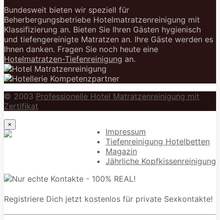
Bundesweit bieten wir speziell für
Beherbergungsbetriebe Hotelmatratzenreinigung mit
Klassifizierung an. Bieten Sie Ihren Gästen hygienisch
und tiefengereinigte Matratzen an. Ihre Gäste werden es
Ihnen danken. Fragen Sie noch heute eine
Hotelmatratzen-Tiefenreinigung
an.
© 2003
Professionelle Hotel Matratzenreinigung mit
Zertifikat
×
Impressum
Tiefenreinigung Hotelbetten
Magazin
Jährliche Kopfkissenreinigung
Registriere Dich jetzt kostenlos für private Sexkontakte!