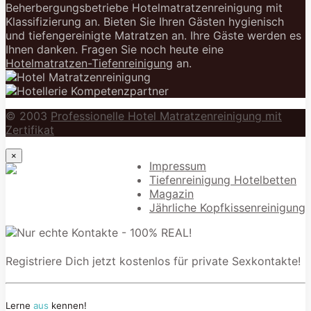
Beherbergungsbetriebe Hotelmatratzenreinigung mit
Klassifizierung an. Bieten Sie Ihren Gästen hygienisch
und tiefengereinigte Matratzen an. Ihre Gäste werden es
Ihnen danken. Fragen Sie noch heute eine
Hotelmatratzen-Tiefenreinigung
an.
© 2003
Professionelle Hotel Matratzenreinigung mit
Zertifikat
×
Impressum
Tiefenreinigung Hotelbetten
Magazin
Jährliche Kopfkissenreinigung
Registriere Dich jetzt kostenlos für private Sexkontakte!
Lerne
aus
kennen!