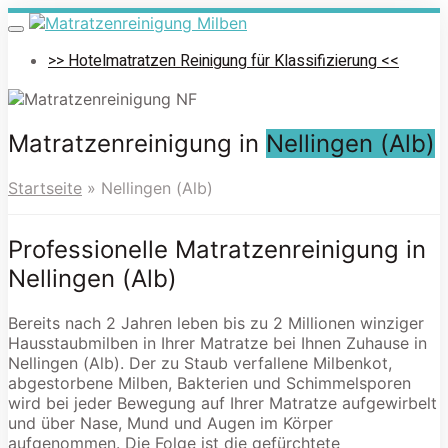
Skip
to
Toggle
navigation
main
>> Hotelmatratzen Reinigung für Klassifizierung <<
content
Matratzenreinigung in
Nellingen (Alb)
Startseite
»
Nellingen (Alb)
Professionelle Matratzenreinigung in
Nellingen (Alb)
Bereits nach 2 Jahren leben bis zu 2 Millionen winziger
Hausstaubmilben in Ihrer Matratze bei Ihnen Zuhause in
Nellingen (Alb). Der zu Staub verfallene Milbenkot,
abgestorbene Milben, Bakterien und Schimmelsporen
wird bei jeder Bewegung auf Ihrer Matratze aufgewirbelt
und über Nase, Mund und Augen im Körper
aufgenommen. Die Folge ist die gefürchtete