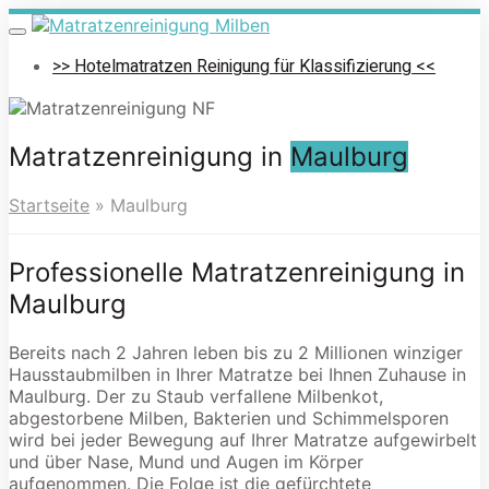
Skip
to
Toggle
navigation
main
>> Hotelmatratzen Reinigung für Klassifizierung <<
content
Matratzenreinigung in
Maulburg
Startseite
»
Maulburg
Professionelle Matratzenreinigung in
Maulburg
Bereits nach 2 Jahren leben bis zu 2 Millionen winziger
Hausstaubmilben in Ihrer Matratze bei Ihnen Zuhause in
Maulburg. Der zu Staub verfallene Milbenkot,
abgestorbene Milben, Bakterien und Schimmelsporen
wird bei jeder Bewegung auf Ihrer Matratze aufgewirbelt
und über Nase, Mund und Augen im Körper
aufgenommen. Die Folge ist die gefürchtete