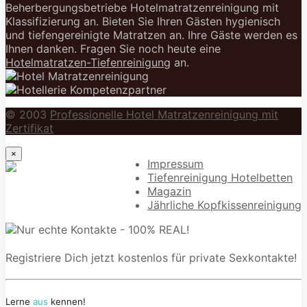
Beherbergungsbetriebe Hotelmatratzenreinigung mit
Klassifizierung an. Bieten Sie Ihren Gästen hygienisch
und tiefengereinigte Matratzen an. Ihre Gäste werden es
Ihnen danken. Fragen Sie noch heute eine
Hotelmatratzen-Tiefenreinigung
an.
© 2003
Professionelle Hotel Matratzenreinigung mit
Zertifikat
×
Impressum
Tiefenreinigung Hotelbetten
Magazin
Jährliche Kopfkissenreinigung
Registriere Dich jetzt kostenlos für private Sexkontakte!
Lerne
aus
kennen!