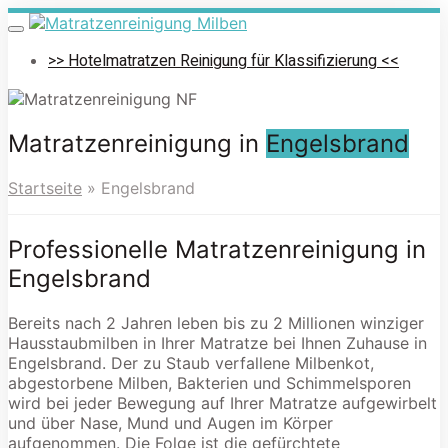
Skip
to
Toggle
navigation
main
>> Hotelmatratzen Reinigung für Klassifizierung <<
content
Matratzenreinigung in
Engelsbrand
Startseite
»
Engelsbrand
Professionelle Matratzenreinigung in
Engelsbrand
Bereits nach 2 Jahren leben bis zu 2 Millionen winziger
Hausstaubmilben in Ihrer Matratze bei Ihnen Zuhause in
Engelsbrand. Der zu Staub verfallene Milbenkot,
abgestorbene Milben, Bakterien und Schimmelsporen
wird bei jeder Bewegung auf Ihrer Matratze aufgewirbelt
und über Nase, Mund und Augen im Körper
aufgenommen. Die Folge ist die gefürchtete