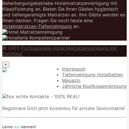
Beherbergungsbetriebe Hotelmatratzenreinigung mit
Klassifizierung an. Bieten Sie Ihren Gästen hygienisch
und tiefengereinigte Matratzen an. Ihre Gäste werden es
Ihnen danken. Fragen Sie noch heute eine
Hotelmatratzen-Tiefenreinigung
an.
© 2003
Professionelle Hotel Matratzenreinigung mit
Zertifikat
×
Impressum
Tiefenreinigung Hotelbetten
Magazin
Jährliche Kopfkissenreinigung
Registriere Dich jetzt kostenlos für private Sexkontakte!
Lerne
aus
kennen!